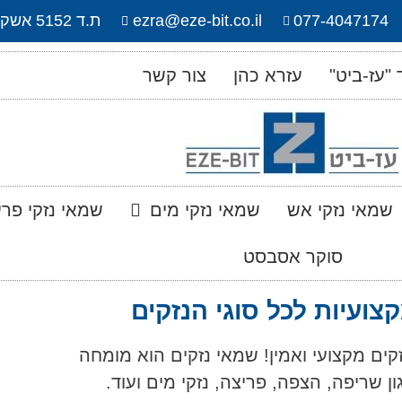
077-4047174
ezra@eze-bit.co.il
ת.ד 5152 אשקלון, 7815101
"עז-ביט"
עזרא כהן
צור קשר
שמאי נזקי אש
שמאי נזקי מים
שמאי נזקי פרי
סוקר אסבסט
צועיות לכל סוגי הנזקים
ים מקצועי ואמין! שמאי נזקים הוא מומחה
ן שריפה, הצפה, פריצה, נזקי מים ועוד.