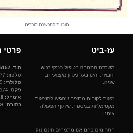
תוכנית להכשרת בוררים
עז-ביט
פרטי 
משרדנו מתמחה בטיפול בנזקי רכוש
ת.ד. 5152 אשקלון, 7815101
וחבויות והינו בעל ניסיון מקצועי רב
טלפון:
4047177 – 077
שנים.
סלולרי:
6227225 – 050
פקס:
 – 077
אימייל:
ezra@eze-bit.co.il
מאות לקוחות מרוצים שהגיעו לתוצאות
כתובת:
אצ"ל 30
מקסימליות במסגרת שיתוף הפעולה
איתנו.
התחומים בהם אנו מתמחים הינם נזקי