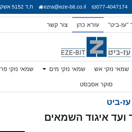
077-4047174
ezra@eze-bit.co.il
ת.ד 5152 אשקלון, 7815101
"עז-ביט"
עזרא כהן
צור קשר
שמאי נזקי אש
שמאי נזקי מים
שמאי נזקי פרי
סוקר אסבסט
עז-ביט
ועד איגוד השמאים