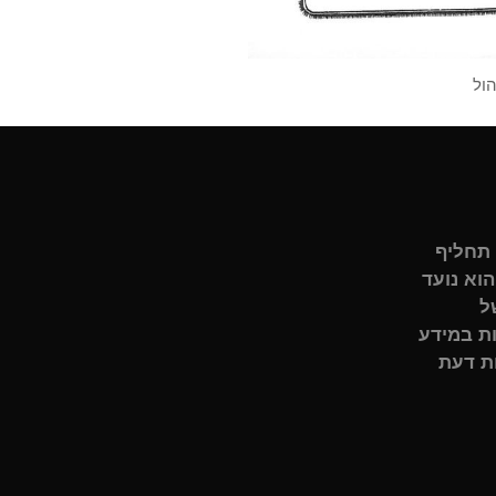
הול
 תחליף
הוא נועד
ל
ות במידע
ות דעת